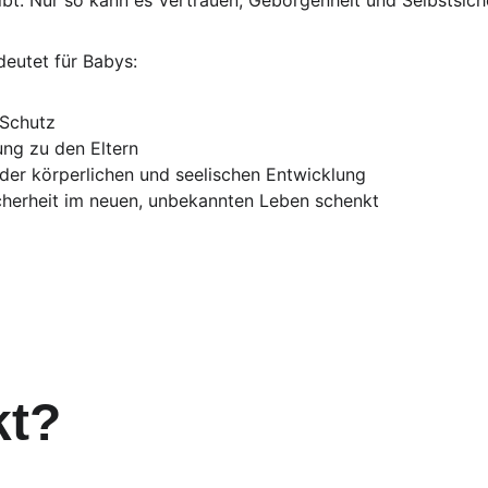
eibt. Nur so kann es Vertrauen, Geborgenheit und Selbstsich
eutet für Babys:
 Schutz
ung zu den Eltern
der körperlichen und seelischen Entwicklung
icherheit im neuen, unbekannten Leben schenkt
kt?