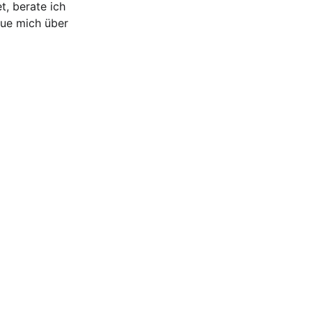
, berate ich 
eue mich über 
9 23